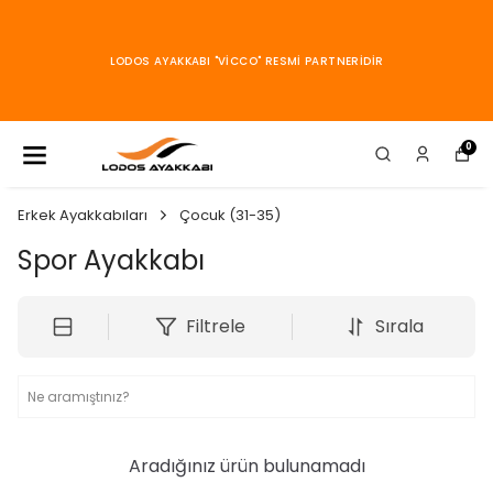
KARGOLARI
ARACILIĞI
İCCO" RESMİ PARTNERİDİR
GÖNDER
0
Erkek Ayakkabıları
Çocuk (31-35)
Spor Ayakkabı
Filtrele
Sırala
Aradığınız ürün bulunamadı