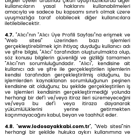
bilgiler üyeler arasında çıkan uyuşmazlıklarda diğer
kullanıcıların yasal haklarını kullanabilmeleri
amacıyla ve sadece bu kapsamı sınırlı olmak üzere
uyuşmazlığa taraf olabilecek diğer kullanıcılara
iletilebilecektir.
4.7.
"Alıcı"nın "Alıcı Üye Profili Sayfası"na erişmek ve
"Web sitesi" üzerinden bazı işlemleri
gerçekleştirebilmek için ihtiyaç duyduğu kullanıcı adı
ve şifre bilgisi, "Alıcı" tarafından oluşturulmakta olup,
söz konusu bilgilerin güvenliği ve gizliliği tamamen
"Alıcı"nın sorumluluğundadır. "Alıcı", kendisine ait
kullanıcı adı ve şifre ile gerçekleştirilen işlemlerin
kendisi tarafından gerçekleştirilmiş olduğunu, bu
işlemlerden kaynaklanan sorumluluğunun peşinen
kendisine ait olduğunu; bu şekilde gerçekleştirilen iş
ve işlemleri kendisinin gerçekleştirmediği yolunda
herhangi bir def'i ve/veya itiraz ileri süremeyeceğini
ve/veya bu def'i veya itiraza dayanarak
yükümlülüklerini yerine getirmekten
kaçınmayacağını kabul, beyan ve taahhüt eder.
4.8.
"
www.lodosayakkabi.com.tr
", "Web sitesi"nin
herhangi bir şekilde hukuka aykırı kullanımına ve