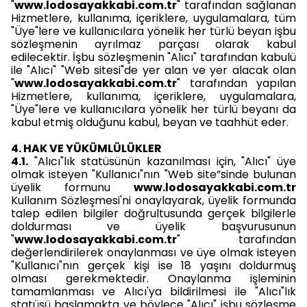
"
www.lodosayakkabi.com.tr
" tarafından sağlanan
Hizmetlere, kullanıma, içeriklere, uygulamalara, tüm
"Üye"lere ve kullanıcılara yönelik her türlü beyan işbu
sözleşmenin ayrılmaz parçası olarak kabul
edilecektir. İşbu sözleşmenin "Alıcı" tarafından kabulü
ile "Alıcı" "Web sitesi"de yer alan ve yer alacak olan
"
www.lodosayakkabi.com.tr
" tarafından yapılan
Hizmetlere, kullanıma, içeriklere, uygulamalara,
"Üye"lere ve kullanıcılara yönelik her türlü beyanı da
kabul etmiş olduğunu kabul, beyan ve taahhüt eder.
4. HAK VE YÜKÜMLÜLÜKLER
4.1.
"Alıcı"lık statüsünün kazanılması için, "Alıcı" üye
olmak isteyen "Kullanıcı"nın "Web site”sinde bulunan
üyelik formunu
www.lodosayakkabi.com.tr
Kullanım Sözleşmesi'ni onaylayarak, üyelik formunda
talep edilen bilgiler doğrultusunda gerçek bilgilerle
doldurması ve üyelik başvurusunun
"
www.lodosayakkabi.com.tr
" tarafından
değerlendirilerek onaylanması ve üye olmak isteyen
"Kullanıcı"nın gerçek kişi ise 18 yaşını doldurmuş
olması gerekmektedir. Onaylanma işleminin
tamamlanması ve Alıcı'ya bildirilmesi ile "Alıcı"lık
statüsü başlamakta ve böylece "Alıcı" işbu sözleşme