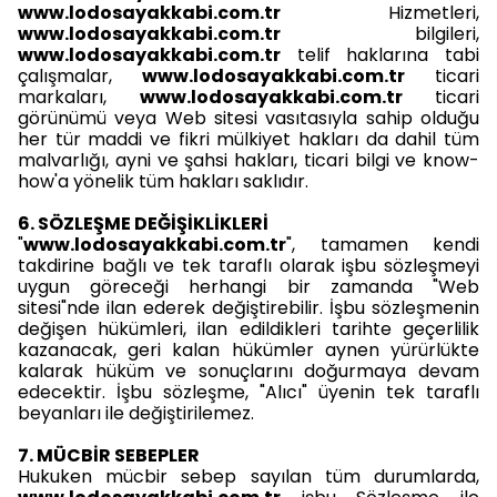
www.lodosayakkabi.com.tr
Hizmetleri,
www.lodosayakkabi.com.tr
bilgileri,
www.lodosayakkabi.com.tr
telif haklarına tabi
çalışmalar,
www.lodosayakkabi.com.tr
ticari
markaları,
www.lodosayakkabi.com.tr
ticari
görünümü veya Web sitesi vasıtasıyla sahip olduğu
her tür maddi ve fikri mülkiyet hakları da dahil tüm
malvarlığı, ayni ve şahsi hakları, ticari bilgi ve know-
how'a yönelik tüm hakları saklıdır.
6. SÖZLEŞME DEĞİŞİKLİKLERİ
"
www.lodosayakkabi.com.tr
", tamamen kendi
takdirine bağlı ve tek taraflı olarak işbu sözleşmeyi
uygun göreceği herhangi bir zamanda "Web
sitesi"nde ilan ederek değiştirebilir. İşbu sözleşmenin
değişen hükümleri, ilan edildikleri tarihte geçerlilik
kazanacak, geri kalan hükümler aynen yürürlükte
kalarak hüküm ve sonuçlarını doğurmaya devam
edecektir. İşbu sözleşme, "Alıcı" üyenin tek taraflı
beyanları ile değiştirilemez.
7. MÜCBİR SEBEPLER
Hukuken mücbir sebep sayılan tüm durumlarda,