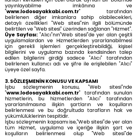
yayınlayabilme imkânına ve
"
www.lodosayakkabi.com.tr
" tarafından
belirlenen diğer imkanlara sahip olabilecekleri,
detaylı özellikleri "Web sitesi"nin ilgili bölümünde
belirtilen ve "Web sitesi" üzerinden sağlanan "Hizmet".
Üye Sayfası:
"Alıcı"nın"Web sitesi"de yer alan çeşitli
uygulamalardan ve Hizmetlerden yararlanabilmesi
için gerekli işlemleri gerçekleştirebildiği, kişisel
bilgilerini ve uygulama bazında kendisinden talep
edilen bilgilerini girdiği sadece "Alıcı" tarafından
belirlenen kullanıcı adı ve şifre ile erişilebilen "Alıcı"
üyeye özel sayfa.
3. SÖZLEŞMENİN KONUSU VE KAPSAMI
İşbu sözleşmenin konusu, "Web sitesi"nde
"
www.lodosayakkabi.com.tr
" tarafından sunulan
hizmetlerin, bu hizmetlerden "Alıcı" tarafından
yararlanılmasına ilişkin şartların ve koşulların
belirlenmesi ve bu doğrultuda tarafların hak ve
yükümlülüklerinin tespitidir.
İşbu sözleşmenin kapsamı ise,"Web sitesi"de yer alan
tüm Hizmet, uygulama ve içeriğe ilişkin şart ve
koşulların belirlenmesi olup "Web sitesi"de