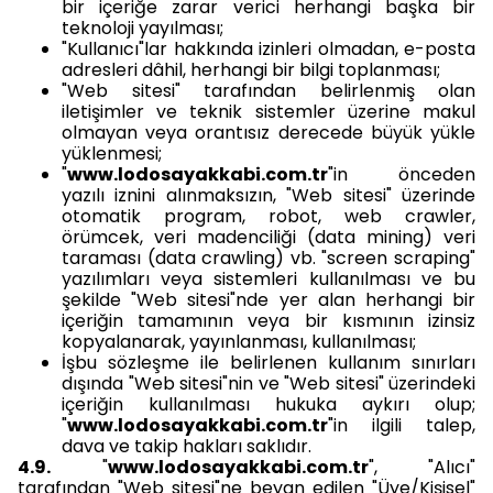
bir içeriğe zarar verici herhangi başka bir
teknoloji yayılması;
"Kullanıcı"lar hakkında izinleri olmadan, e-posta
adresleri dâhil, herhangi bir bilgi toplanması;
"Web sitesi" tarafından belirlenmiş olan
iletişimler ve teknik sistemler üzerine makul
olmayan veya orantısız derecede büyük yükle
yüklenmesi;
"
www.lodosayakkabi.com.tr
"in önceden
yazılı iznini alınmaksızın, "Web sitesi" üzerinde
otomatik program, robot, web crawler,
örümcek, veri madenciliği (data mining) veri
taraması (data crawling) vb. "screen scraping"
yazılımları veya sistemleri kullanılması ve bu
şekilde "Web sitesi"nde yer alan herhangi bir
içeriğin tamamının veya bir kısmının izinsiz
kopyalanarak, yayınlanması, kullanılması;
İşbu sözleşme ile belirlenen kullanım sınırları
dışında "Web sitesi"nin ve "Web sitesi" üzerindeki
içeriğin kullanılması hukuka aykırı olup;
"
www.lodosayakkabi.com.tr
"in ilgili talep,
dava ve takip hakları saklıdır.
4.9.
"
www.lodosayakkabi.com.tr
", "Alıcı"
tarafından "Web sitesi"ne beyan edilen "Üye/Kişisel"