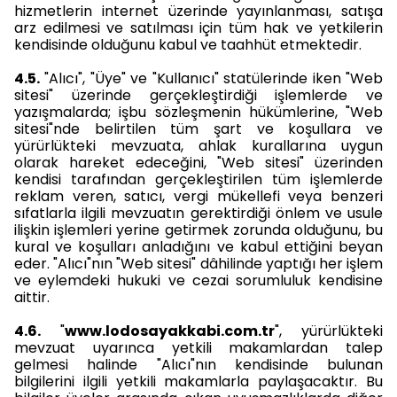
hizmetlerin internet üzerinde yayınlanması, satışa
arz edilmesi ve satılması için tüm hak ve yetkilerin
kendisinde olduğunu kabul ve taahhüt etmektedir.
4.5.
"Alıcı", "Üye" ve "Kullanıcı" statülerinde iken "Web
sitesi" üzerinde gerçekleştirdiği işlemlerde ve
yazışmalarda; işbu sözleşmenin hükümlerine, "Web
sitesi"nde belirtilen tüm şart ve koşullara ve
yürürlükteki mevzuata, ahlak kurallarına uygun
olarak hareket edeceğini, "Web sitesi" üzerinden
kendisi tarafından gerçekleştirilen tüm işlemlerde
reklam veren, satıcı, vergi mükellefi veya benzeri
sıfatlarla ilgili mevzuatın gerektirdiği önlem ve usule
ilişkin işlemleri yerine getirmek zorunda olduğunu, bu
kural ve koşulları anladığını ve kabul ettiğini beyan
eder. "Alıcı"nın "Web sitesi" dâhilinde yaptığı her işlem
ve eylemdeki hukuki ve cezai sorumluluk kendisine
aittir.
4.6.
"
www.lodosayakkabi.com.tr
", yürürlükteki
mevzuat uyarınca yetkili makamlardan talep
gelmesi halinde "Alıcı"nın kendisinde bulunan
bilgilerini ilgili yetkili makamlarla paylaşacaktır. Bu