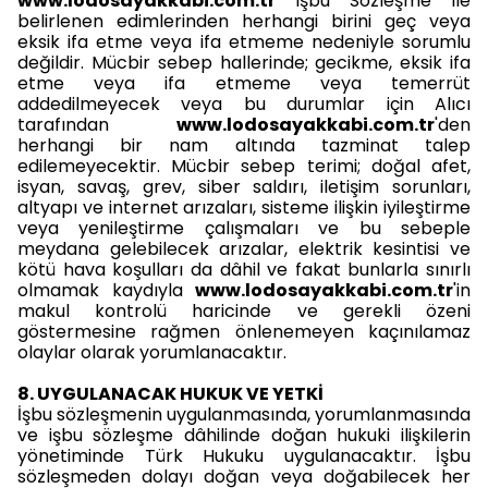
www.lodosayakkabi.com.tr
işbu Sözleşme ile
belirlenen edimlerinden herhangi birini geç veya
eksik ifa etme veya ifa etmeme nedeniyle sorumlu
değildir. Mücbir sebep hallerinde; gecikme, eksik ifa
etme veya ifa etmeme veya temerrüt
addedilmeyecek veya bu durumlar için Alıcı
tarafından
www.lodosayakkabi.com.tr
'den
herhangi bir nam altında tazminat talep
edilemeyecektir. Mücbir sebep terimi; doğal afet,
isyan, savaş, grev, siber saldırı, iletişim sorunları,
altyapı ve internet arızaları, sisteme ilişkin iyileştirme
veya yenileştirme çalışmaları ve bu sebeple
meydana gelebilecek arızalar, elektrik kesintisi ve
kötü hava koşulları da dâhil ve fakat bunlarla sınırlı
olmamak kaydıyla
www.lodosayakkabi.com.tr
'in
makul kontrolü haricinde ve gerekli özeni
göstermesine rağmen önlenemeyen kaçınılamaz
olaylar olarak yorumlanacaktır.
8. UYGULANACAK HUKUK VE YETKİ
İşbu sözleşmenin uygulanmasında, yorumlanmasında
ve işbu sözleşme dâhilinde doğan hukuki ilişkilerin
yönetiminde Türk Hukuku uygulanacaktır. İşbu
sözleşmeden dolayı doğan veya doğabilecek her