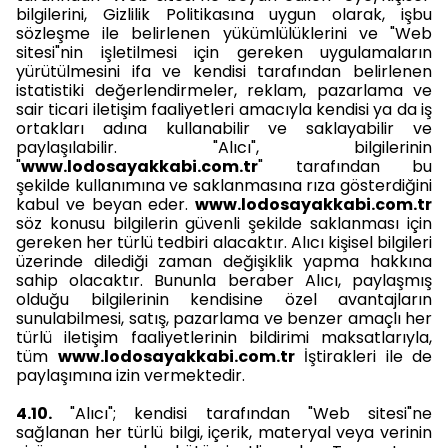
bilgilerini, Gizlilik Politikasına uygun olarak, işbu
sözleşme ile belirlenen yükümlülüklerini ve "Web
sitesi"nin işletilmesi için gereken uygulamaların
yürütülmesini ifa ve kendisi tarafından belirlenen
istatistiki değerlendirmeler, reklam, pazarlama ve
sair ticari iletişim faaliyetleri amacıyla kendisi ya da iş
ortakları adına kullanabilir ve saklayabilir ve
paylaşılabilir. "Alıcı", bilgilerinin
"
www.lodosayakkabi.com.tr
" tarafından bu
şekilde kullanımına ve saklanmasına rıza gösterdiğini
kabul ve beyan eder.
www.lodosayakkabi.com.tr
söz konusu bilgilerin güvenli şekilde saklanması için
gereken her türlü tedbiri alacaktır. Alıcı kişisel bilgileri
üzerinde dilediği zaman değişiklik yapma hakkına
sahip olacaktır. Bununla beraber Alıcı, paylaşmış
olduğu bilgilerinin kendisine özel avantajların
sunulabilmesi, satış, pazarlama ve benzer amaçlı her
türlü iletişim faaliyetlerinin bildirimi maksatlarıyla,
tüm
www.lodosayakkabi.com.tr
İştirakleri ile de
paylaşımına izin vermektedir.
4.10.
"Alıcı"; kendisi tarafından "Web sitesi"ne
sağlanan her türlü bilgi, içerik, materyal veya verinin