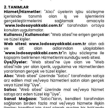
2. TANIMLAR
Hizmet/Hizmetler:
"Alıcı" üyelerin işbu sözleşme
içerisinde tanımlı olan iş ve işlemlerini
gerçekleştirmelerini sağlamak amacıyla
"
www.lodosayakkabi.com.tr
" tarafından ortaya
konulan uygulamalar.
Kullanıcı / Kullanıcılar:
"Web sitesi"ne erişen gerçek
ve tüzel kişiler.
Web sitesi:
www.lodosayakkabi.com.tr
alan adı
ve alt alan adlarından ulaşılabilen
"
www.lodosayakkabi.com.tr
"in işbu sözleşme ile
kapsamı belirlenen Hizmetlerini sunduğu web sitesi.
Üye/Üyeler:
"Web sitesi"ne üye olan ve "Web
sitesi"nde yer alan içerik, uygulama ve Hizmetlerden
yararlanan gerçek ve tüzel kişiler.
Alıcı:
"Web sitesi" üzerinde "Satıcı" tarafından satışa
arz edilen mal ve/veya hizmetleri satın alan gerçek
veya tüzel kişi "Üye".
Satıcı:
"Web sitesi" üzerinde mal ve/veya hizmet
satışa arz eden tüzel kişi "Üye".
Sanal Mağaza:
"Satıcı"ların, kendileri tarafından
sağlanan birden fazla mal ve/veya hizmete ilişkin
ilanları kendileri için özel olarak ayrılan bir bölümde