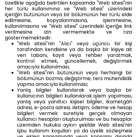
özellikle aşağıda belirtilen kapsamda "Web sitesi"nin
her türlü kullanımına ve "Web sitesi" üzerindeki
içeriğin bütününün veya bir bölümünün her türlü elde
edilmesine, kopyalanmasına, işlenmesine,
kullanılmasına ve "Web sitesi" üzerindeki içeriğe link
verilmesine izin vermemekte ve rıza
göstermemektedir.
"Web sitesi"nin "Alıcı" veya üçüncü bir kişi
tarafından kendisine ya da başka bir kişiye ait
veri tabanı, kayıt veya rehber yaratmak,
kontrol etmek, güncellemek, değiştirmek
amacıyla kullanılması;
"Web sitesi"nin bütününün veya herhangi bir
bölümünün bozma, değiştirme, ters mühendislik
yapma amacıyla kullanılması;
Yanlış bilgiler kullanılarak veya başka bir
kullanıcının bilgileri kullanılarak işlem yapılması,
yanlış veya yanıltıcı kişisel bilgiler, ikametgâh
adresi, e-posta adresi, iletişim, ödeme ve hesap
bilgileri vermek suretiyle gerçek olmayan
kullanıcı hesapları oluşturulması ve bu hesaplar
üzerinden hukuka aykırı şekilde Web sitesi'nin
işbu kullanım koşulları ya da üyelik sözleşmesi
ve ekleri kapsamında veya kapsamı dışında