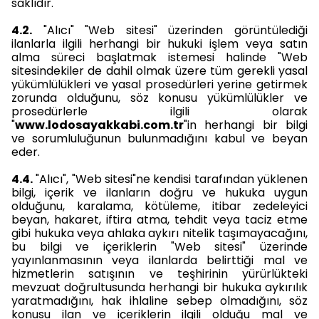
saklıdır.
4.2.
"Alıcı" "Web sitesi" üzerinden görüntülediği
ilanlarla ilgili herhangi bir hukuki işlem veya satın
alma süreci başlatmak istemesi halinde "Web
sitesindekiler de dahil olmak üzere tüm gerekli yasal
yükümlülükleri ve yasal prosedürleri yerine getirmek
zorunda olduğunu, söz konusu yükümlülükler ve
prosedürlerle ilgili olarak
"
www.lodosayakkabi.com.tr
"in herhangi bir bilgi
ve sorumluluğunun bulunmadığını kabul ve beyan
eder.
4.4.
"Alıcı", "Web sitesi"ne kendisi tarafından yüklenen
bilgi, içerik ve ilanların doğru ve hukuka uygun
olduğunu, karalama, kötüleme, itibar zedeleyici
beyan, hakaret, iftira atma, tehdit veya taciz etme
gibi hukuka veya ahlaka aykırı nitelik taşımayacağını,
bu bilgi ve içeriklerin "Web sitesi" üzerinde
yayınlanmasının veya ilanlarda belirttiği mal ve
hizmetlerin satışının ve teşhirinin yürürlükteki
mevzuat doğrultusunda herhangi bir hukuka aykırılık
yaratmadığını, hak ihlaline sebep olmadığını, söz
konusu ilan ve içeriklerin ilgili olduğu mal ve