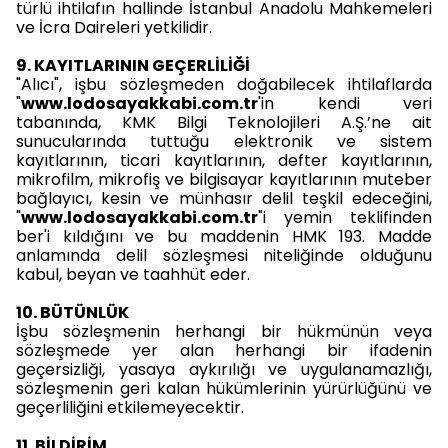
türlü ihtilafın hallinde İstanbul Anadolu Mahkemeleri
ve İcra Daireleri yetkilidir.
9. KAYITLARININ GEÇERLİLİĞİ
"Alıcı", işbu sözleşmeden doğabilecek ihtilaflarda
"
www.lodosayakkabi.com.tr
'in kendi veri
tabanında, KMK Bilgi Teknolojileri A.Ş.’ne ait
sunucularında tuttuğu elektronik ve sistem
kayıtlarının, ticari kayıtlarının, defter kayıtlarının,
mikrofilm, mikrofiş ve bilgisayar kayıtlarının muteber
bağlayıcı, kesin ve münhasır delil teşkil edeceğini,
"
www.lodosayakkabi.com.tr
"i yemin teklifinden
ber'i kıldığını ve bu maddenin HMK 193. Madde
anlamında delil sözleşmesi niteliğinde olduğunu
kabul, beyan ve taahhüt eder.
10. BÜTÜNLÜK
İşbu sözleşmenin herhangi bir hükmünün veya
sözleşmede yer alan herhangi bir ifadenin
geçersizliği, yasaya aykırılığı ve uygulanamazlığı,
sözleşmenin geri kalan hükümlerinin yürürlüğünü ve
geçerliliğini etkilemeyecektir.
11. BİLDİRİM