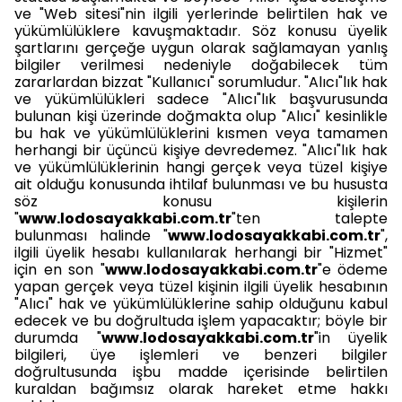
ve "Web sitesi"nin ilgili yerlerinde belirtilen hak ve
yükümlülüklere kavuşmaktadır. Söz konusu üyelik
şartlarını gerçeğe uygun olarak sağlamayan yanlış
bilgiler verilmesi nedeniyle doğabilecek tüm
zararlardan bizzat "Kullanıcı" sorumludur. "Alıcı"lık hak
ve yükümlülükleri sadece "Alıcı"lık başvurusunda
bulunan kişi üzerinde doğmakta olup "Alıcı" kesinlikle
bu hak ve yükümlülüklerini kısmen veya tamamen
herhangi bir üçüncü kişiye devredemez. "Alıcı"lık hak
ve yükümlülüklerinin hangi gerçek veya tüzel kişiye
ait olduğu konusunda ihtilaf bulunması ve bu hususta
söz konusu kişilerin
"
www.lodosayakkabi.com.tr
"ten talepte
bulunması halinde "
www.lodosayakkabi.com.tr
",
ilgili üyelik hesabı kullanılarak herhangi bir "Hizmet"
için en son "
www.lodosayakkabi.com.tr
"e ödeme
yapan gerçek veya tüzel kişinin ilgili üyelik hesabının
"Alıcı" hak ve yükümlülüklerine sahip olduğunu kabul
edecek ve bu doğrultuda işlem yapacaktır; böyle bir
durumda "
www.lodosayakkabi.com.tr
"in üyelik
bilgileri, üye işlemleri ve benzeri bilgiler
doğrultusunda işbu madde içerisinde belirtilen
kuraldan bağımsız olarak hareket etme hakkı