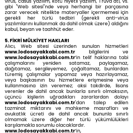
virüs, casus yazılım, kötü niyetli yazılım, Truva atı, vs.
gibi "Web sitesi"nde veya herhangi bir parçasına
zarar verecek nitelikte materyaller içermemesi için
gerekli her türlü tedbiri (gerekli anti-virüs
yazılımlarını kullanmak da dahil olmak üzere) aldığını
kabul, beyan ve taahhüt eder.
5. FİKRİ MÜLKİYET HAKLARI
Alıcı, Web sitesi üzerinden sunulan hizmetleri
www.lodosayakkabi.com.tr
bilgilerini ve
www.lodosayakkabi.com.tr
’in telif haklarına tabi
çalışmalarını yeniden satamaz, paylaşamaz,
dağıtamaz, sergileyemez, çoğaltamaz, bunlardan
türemiş çalışmalar yapamaz veya hazırlayamaz,
veya başkasının bu hizmetlere erişmesine veya
kullanmasına izin veremez; aksi takdirde, lisans
verenler de dahil ancak bunlarla sınırlı olmaksızın,
üçüncü kişilerin uğradıkları zararlardan dolayı
www.lodosayakkabi.com.tr
'dan talep edilen
tazminat miktarını ve mahkeme masrafları ve
avukatlık ücreti de dahil ancak bununla sınırlı
olmamak üzere diğer her türlü yükümlülükleri
karşılamakla sorumlu olacaklardır.
www.lodosayakkabi.com.tr
’in,