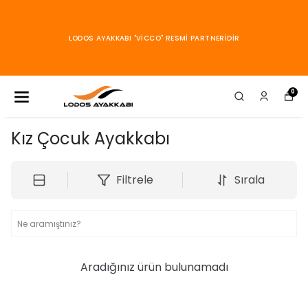
KARGOLARI
ARACILIĞI
İCCO" RESMİ PARTNERİDİR
GÖNDER
0
Kız Çocuk Ayakkabı
Filtrele
Sırala
Aradığınız ürün bulunamadı