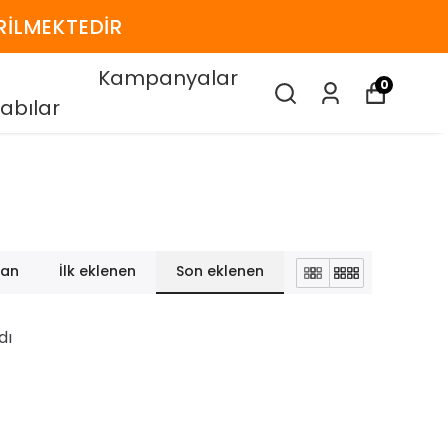
RİLMEKTEDİR
Kampanyalar
0
abılar
lan
İlk eklenen
Son eklenen
dı