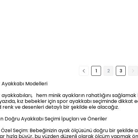
1
2
3
 Ayakkabı Modelleri
 ayakkabıları, hem minik ayakların rahatlığını sağlamak h
yazıda, kız bebekler için spor ayakkabı seçiminde dikkat ed
 renk ve desenleri detaylı bir şekilde ele alacağız.
in Doğru Ayakkabı Seçimi İpuçları ve Öneriler
Özel Seçim: Bebeğinizin ayak ölçüsünü doğru bir şekilde
lar hızla büyür, bu yüzden düzenli olarak ölçüm yapmak ön