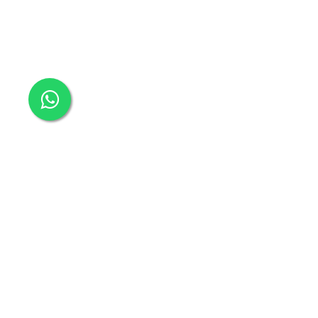
Kategoriler
Hesabım
Yeni Sezon Ayakkabılar
Giriş Yap