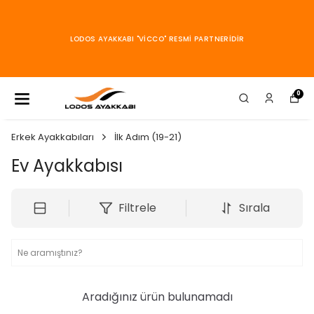
KARGOLARI
ARACILIĞI
İCCO" RESMİ PARTNERİDİR
GÖNDER
0
Erkek Ayakkabıları
İlk Adım (19-21)
Ev Ayakkabısı
Filtrele
Sırala
Aradığınız ürün bulunamadı