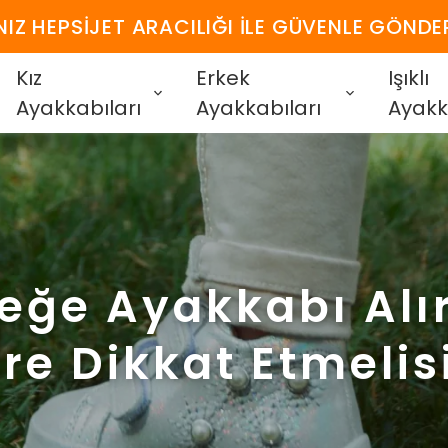
IZ HEPSİJET ARACILIĞI İLE GÜVENLE GÖNDE
Kız
Erkek
Işıklı
Ayakkabıları
Ayakkabıları
Ayakk
eğe Ayakkabı Alı
re Dikkat Etmelis