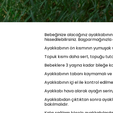
Bebeğinize alacağınız ayakkabının 
hissedilebilirsiniz. Başparmağınızl
Ayakkabının ön kısmının yumuşak 
Topuk kısmı daha sert, topuğu tuta
Bebeklere 3 yaşına kadar bileğe ka
Ayakkabının tabanı kaymamalı ve 
Ayakkabının içi el ile kontrol edilm
Ayakkabı hava alarak ayağın serin,
Ayakkabıdan çıktıktan sonra ayaklar 
bakılmalıdır.
Kalın sağlam kösele ayakkabılardan