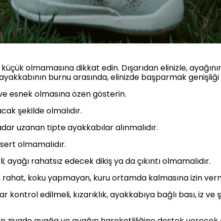
küçük olmamasına dikkat edin. Dışarıdan elinizle, ayağını
a ayakkabının burnu arasında, elinizde başparmak genişliği
ve esnek olmasına özen gösterin.
cak şekilde olmalıdır.
dar uzanan tipte ayakkabılar alınmalıdır.
sert olmamalıdır.
eli; ayağı rahatsız edecek dikiş ya da çıkıntı olmamalıdır.
 rahat, koku yapmayan, kuru ortamda kalmasına izin verme
kontrol edilmeli, kızarıklık, ayakkabıya bağlı bası, iz ve 
 ziyade ayağa ve ayağın hareketliliğine destek verecek ay