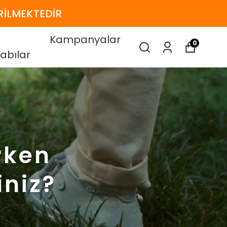
RİLMEKTEDİR
Kampanyalar
0
abılar
rken
iniz?